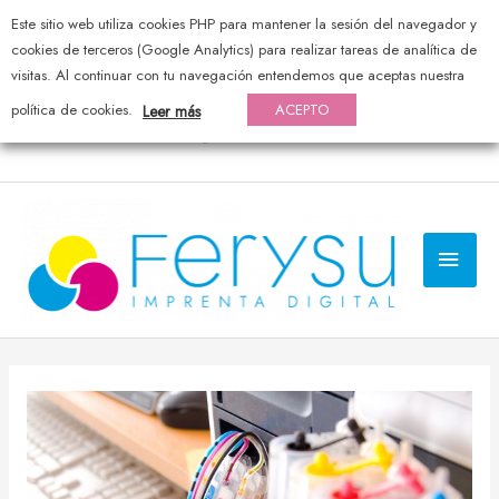
Este sitio web utiliza cookies PHP para mantener la sesión del navegador y
976 44 20 25 — pedidos@ferysu.com
cookies de terceros (Google Analytics) para realizar tareas de analítica de
visitas. Al continuar con tu navegación entendemos que aceptas nuestra
política de cookies.
ACEPTO
Leer más
MEN
PRI