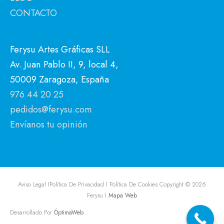
CONTACTO
Ferysu Artes Gráficas SLL
Av. Juan Pablo II, 9, local 4,
50009 Zaragoza, España
976 44 20 25
pedidos@ferysu.com
Envíanos tu opinión
Aviso Legal I
Política De Privacidad I
Política De Cookies
Copyright © 2026
Ferysu
I
Mapa Web
Desarrollado Por
ÓptimaWeb