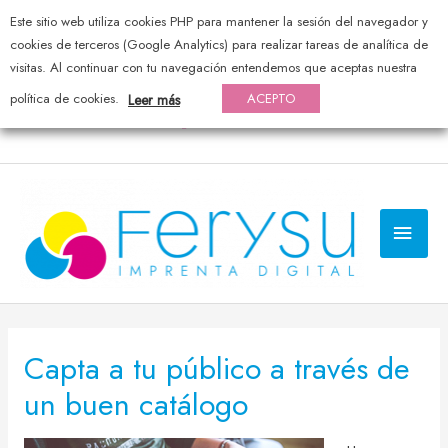
Este sitio web utiliza cookies PHP para mantener la sesión del navegador y
976 44 20 25 — pedidos@ferysu.com
cookies de terceros (Google Analytics) para realizar tareas de analítica de
visitas. Al continuar con tu navegación entendemos que aceptas nuestra
política de cookies.
ACEPTO
Leer más
MEN
PRI
Capta a tu público a través de
un buen catálogo