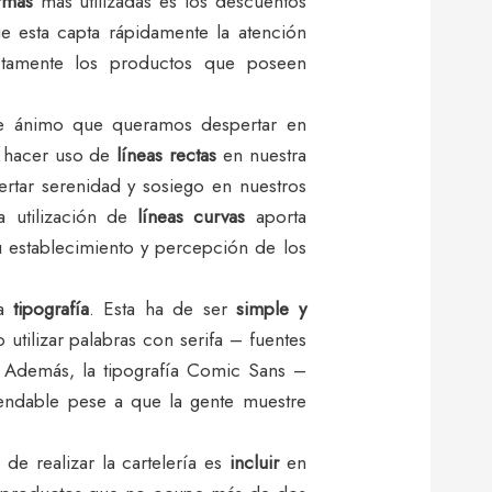
rmas
más utilizadas es los descuentos
ue esta capta rápidamente la atención
ctamente los productos que poseen
e ánimo que queramos despertar en
s hacer uso de
líneas rectas
en nuestra
ertar serenidad y sosiego en nuestros
la utilización de
líneas curvas
aporta
 establecimiento y percepción de los
la
tipografía
. Esta ha de ser
simple y
 utilizar palabras con serifa – fuentes
. Además, la tipografía Comic Sans –
endable pese a que la gente muestre
de realizar la cartelería es
incluir
en