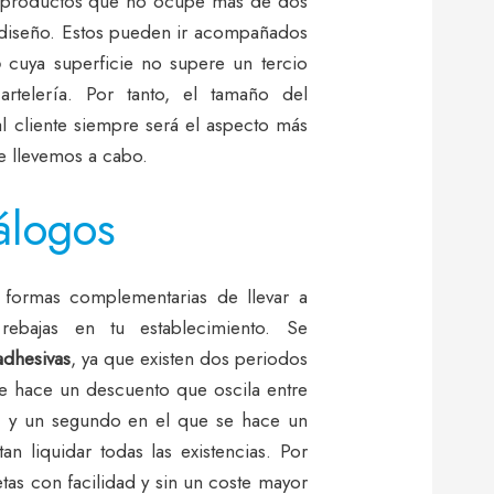
 productos que no ocupe más de dos
l diseño. Estos pueden ir acompañados
o
cuya superficie no supere un tercio
artelería. Por tanto, el tamaño del
l cliente siempre será el aspecto más
e llevemos a cabo.
tálogos
s formas complementarias de llevar a
bajas en tu establecimiento. Se
adhesivas
, ya que existen dos periodos
se hace un descuento que oscila entre
l, y un segundo en el que se hace un
an liquidar todas las existencias. Por
etas con facilidad y sin un coste mayor