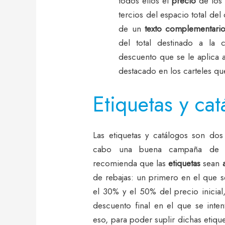
todos ellos el
precio
de los
tercios del espacio total de
de un
texto complementari
del total destinado a la c
descuento que se le aplica a
destacado en los carteles qu
Etiquetas y ca
Las etiquetas y catálogos son do
cabo una buena campaña de re
recomienda que las
etiquetas
sean
de rebajas: un primero en el que 
el 30% y el 50% del precio inicia
descuento final en el que se intent
eso, para poder suplir dichas etiqu