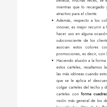
belleza, muchas veces, se e
mientras que lo recargado
atractivo para el cliente.
Además, respecto a los col
innovar, es mejor recurrir a
hacer uso en alguna ocasió
subconsciente de los clien
asocian estos colores con
promociones, es decir, con l
Haciendo alusión a la forma
estos carteles, resaltamos l
las más idóneas cuando esto
que se le aplica el descu
colgar carteles del techo y 
carteles con
forma cuadrad
visión más general de los d