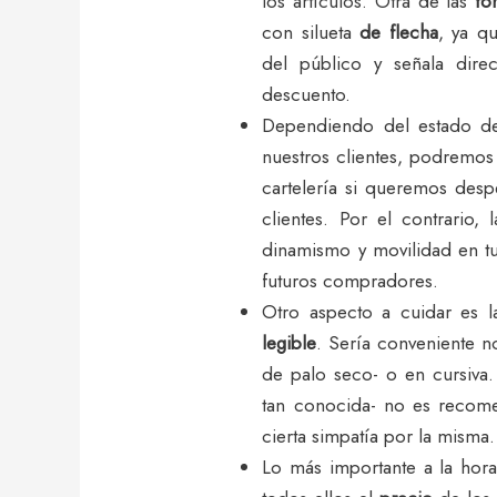
los artículos. Otra de las
fo
con silueta
de flecha
, ya q
del público y señala dire
descuento.
Dependiendo del estado d
nuestros clientes, podremo
cartelería si queremos desp
clientes. Por el contrario, 
dinamismo y movilidad en tu
futuros compradores.
Otro aspecto a cuidar es 
legible
. Sería conveniente no
de palo seco- o en cursiva
tan conocida- no es recom
cierta simpatía por la misma.
Lo más importante a la hora 