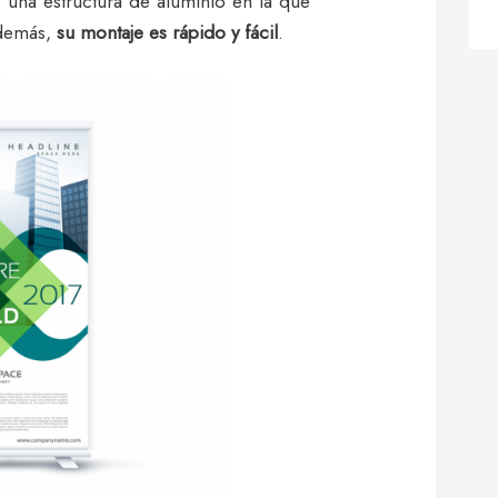
n una estructura de aluminio en la que
 Además,
su montaje es rápido y fácil
.