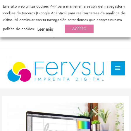
Este sitio web utiliza cookies PHP para mantener la sesión del navegador y
976 44 20 25 — pedidos@ferysu.com
cookies de terceros (Google Analytics) para realizar tareas de analítica de
visitas. Al continuar con tu navegación entendemos que aceptas nuestra
política de cookies.
ACEPTO
Leer más
MEN
PRI