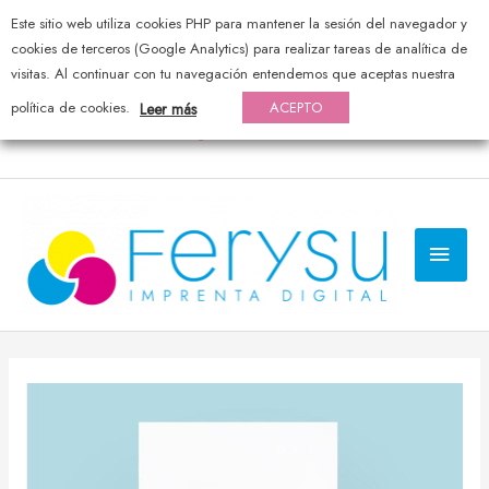
Este sitio web utiliza cookies PHP para mantener la sesión del navegador y
976 44 20 25 — pedidos@ferysu.com
cookies de terceros (Google Analytics) para realizar tareas de analítica de
visitas. Al continuar con tu navegación entendemos que aceptas nuestra
política de cookies.
ACEPTO
Leer más
MEN
PRI