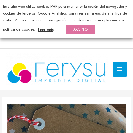
Este sitio web utiliza cookies PHP para mantener la sesión del navegador y
976 44 20 25 — pedidos@ferysu.com
cookies de terceros (Google Analytics) para realizar tareas de analítica de
visitas. Al continuar con tu navegación entendemos que aceptas nuestra
política de cookies.
ACEPTO
Leer más
MEN
PRI