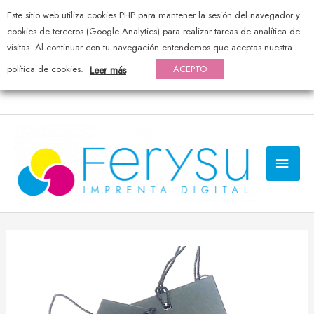
Este sitio web utiliza cookies PHP para mantener la sesión del navegador y
976 44 20 25 — pedidos@ferysu.com
cookies de terceros (Google Analytics) para realizar tareas de analítica de
visitas. Al continuar con tu navegación entendemos que aceptas nuestra
política de cookies.
ACEPTO
Leer más
MEN
PRI