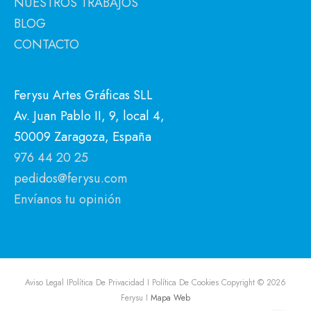
NUESTROS TRABAJOS
BLOG
CONTACTO
Ferysu Artes Gráficas SLL
Av. Juan Pablo II, 9, local 4,
50009 Zaragoza, España
976 44 20 25
pedidos@ferysu.com
Envíanos tu opinión
Aviso Legal I
Política De Privacidad I
Política De Cookies
Copyright © 2026
Ferysu
I
Mapa Web