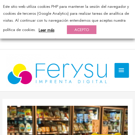
Este sitio web utiliza cookies PHP para mantener la sesión del navegador y
976 44 20 25 — pedidos@ferysu.com
cookies de terceros (Google Analytics) para realizar tareas de analítica de
visitas. Al continuar con tu navegación entendemos que aceptas nuestra
política de cookies.
ACEPTO
Leer más
MEN
PRI