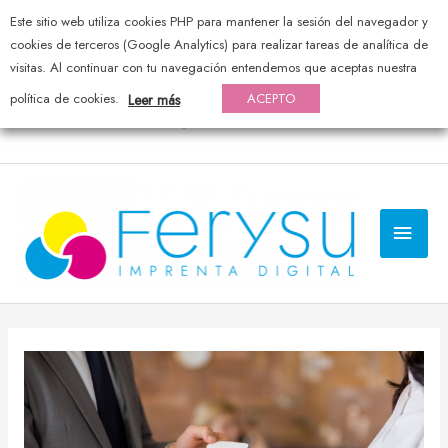
Este sitio web utiliza cookies PHP para mantener la sesión del navegador y
976 44 20 25 — pedidos@ferysu.com
cookies de terceros (Google Analytics) para realizar tareas de analítica de
visitas. Al continuar con tu navegación entendemos que aceptas nuestra
política de cookies.
ACEPTO
Leer más
MEN
PRI