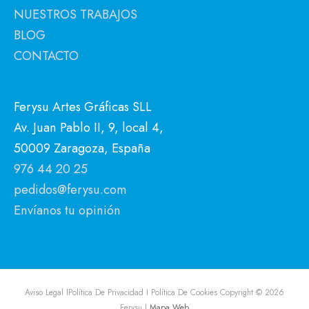
NUESTROS TRABAJOS
BLOG
CONTACTO
Ferysu Artes Gráficas SLL
Av. Juan Pablo II, 9, local 4,
50009 Zaragoza, España
976 44 20 25
pedidos@ferysu.com
Envíanos tu opinión
Aviso Legal I
Política De Privacidad I
Política De Cookies
Copyright © 2026
Ferysu
I
Mapa Web