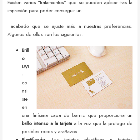
Existen varios “tratamientos” que se pueden aplicar tras la
impresión para poder conseguir un
acabado que se ajuste más a nuestras preferencias.
Algunos de ellos son los siguientes:
Brill
o
UVI
:
co
nsi
ste
en
una finísima capa de barniz que proporciona un
brillo intenso a la tarjeta
a la vez que la protege de
posibles roces y arañazos.
Plastificado
: Las tarjetas plastificas o tarjetas