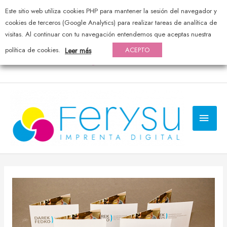
Este sitio web utiliza cookies PHP para mantener la sesión del navegador y
976 44 20 25 — pedidos@ferysu.com
cookies de terceros (Google Analytics) para realizar tareas de analítica de
visitas. Al continuar con tu navegación entendemos que aceptas nuestra
política de cookies.
ACEPTO
Leer más
MEN
PRI