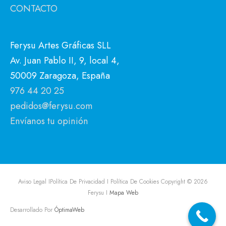
CONTACTO
Ferysu Artes Gráficas SLL
Av. Juan Pablo II, 9, local 4,
50009 Zaragoza, España
976 44 20 25
pedidos@ferysu.com
Envíanos tu opinión
Aviso Legal I
Política De Privacidad I
Política De Cookies
Copyright © 2026
Ferysu
I
Mapa Web
Desarrollado Por
ÓptimaWeb