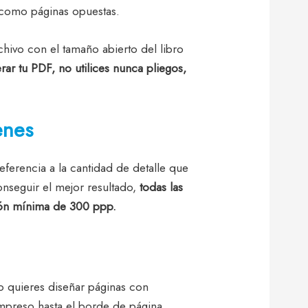
as como páginas opuestas.
hivo con el tamaño abierto del libro
erar tu PDF, no utilices nunca pliegos,
enes
ferencia a la cantidad de detalle que
onseguir el mejor resultado,
todas las
ión mínima de 300 ppp.
o quieres diseñar páginas con
preso hasta el borde de página.